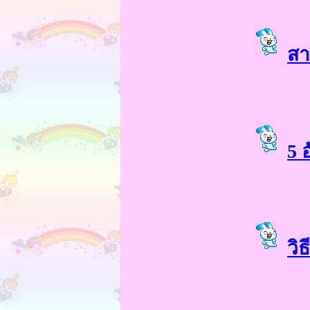
สา
5 
วิ