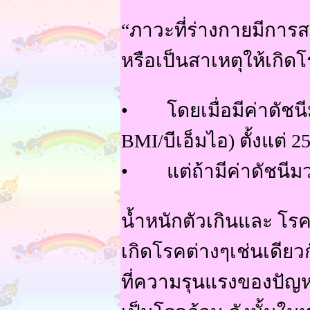
“ภาวะที่ร่างกายมีการส
หรือเป็นสาเหตุให้เกิดโ
• โดยเมื่อมีค่าดัชนี
BMI/บีเอ็มไอ) ตั้งแต่ 25
• แต่ถ้ามีค่าดัชนีมวล
น้ำหนักตัวเกินและ โรคอ
เกิดโรคต่างๆเช่นเดีย
ที่ความรุนแรงของปัญ