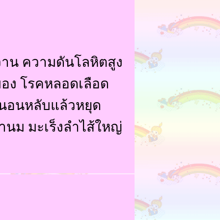
าหวาน ความดันโลหิตสูง
ดสมอง โรคหลอดเลือด
คนอนหลับแล้วหยุด
ต้านม มะเร็งลำไส้ใหญ่