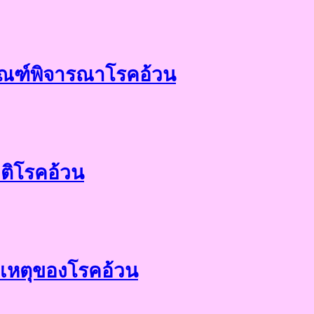
ณฑ์พิจารณาโรคอ้วน
ิติโรคอ้วน
เหตุของโรคอ้วน