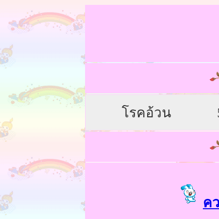
โรคอ้วน
ค