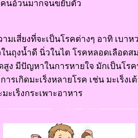
คนอ้วนมากจนขยับตัว
ีความเสี่ยงที่จะเป็นโรคต่างๆ อาทิ เบ
นิ่วในถุงน้ำดี นิ่วในไต โรคหลอดเลือ
ดสูง มีปัญหาในการหายใจ มักเป็นโร
ต่อการเกิดมะเร็งหลายโรค เช่น มะเร็งเ
ะมะเร็งกระเพาะอาหาร