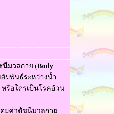
ัชนีมวลกาย (
Body
มสัมพันธ์ระหว่างน้ำ
กิน หรือใครเป็นโรคอ้วน
โดยค่าดัชนีมวลกาย