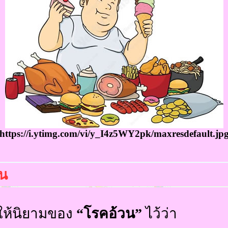
https://i.ytimg.com/vi/y_I4z5WY2pk/maxresdefault.jp
น
ให้นิยามของ
“
โรคอ้วน”
ไว้ว่า