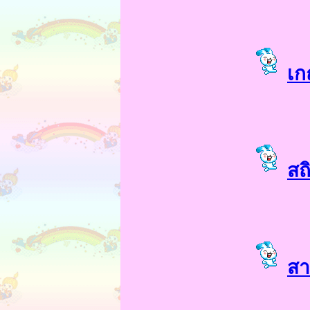
เก
สถ
สา