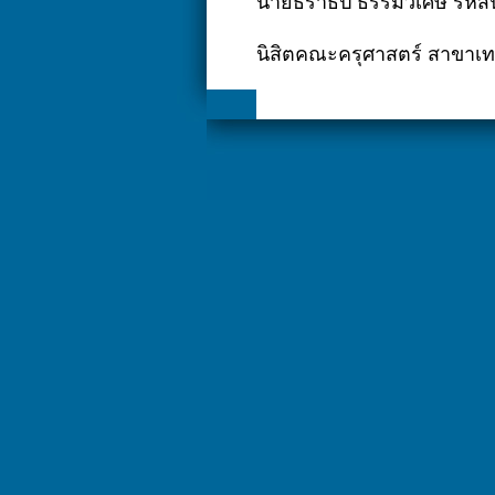
นายธราธิป ธรรมวิเศษ รหัสน
นิสิตคณะครุศาสตร์ สาขาเทคโ