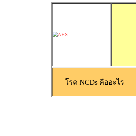
โรค NCDs คืออะไร