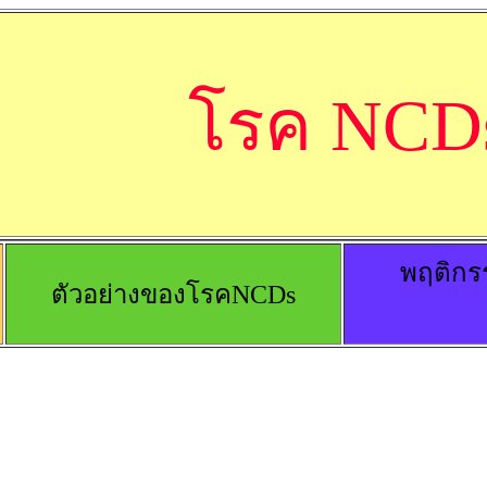
โรค NCD
พฤติกรร
ตัวอย่างของโรคNCDs