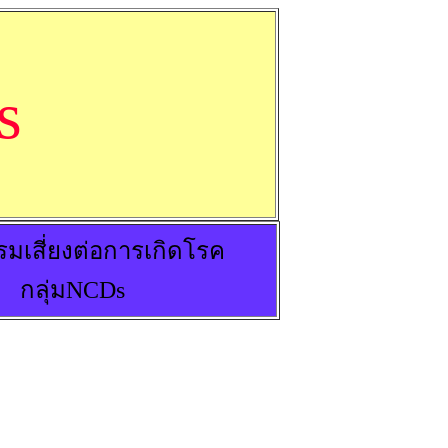
s
มเสี่ยงต่อการเกิดโรค
กลุ่มNCDs